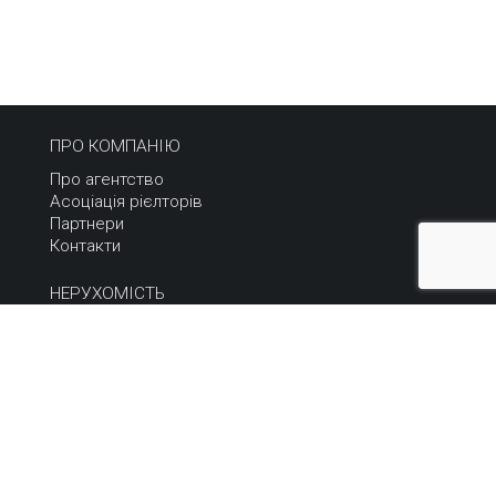
ПРО КОМПАНІЮ
Про агентство
Асоціація рієлторів
Партнери
Контакти
НЕРУХОМІСТЬ
Купити
Орендувати
Продати або здати
Терміновий продаж
НОВИНИ
Всі новини