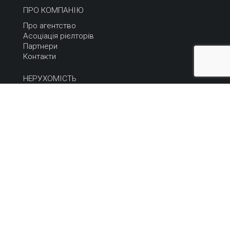
ПРО КОМПАНІЮ
Про агентство
Асоціація рієлторів
Партнери
Контакти
НЕРУХОМІСТЬ
Купити
Орендувати
Продати або здати
Терміновий продаж
НОВИНИ
Всі новини
Статті та коментарі
Архів
КАР'ЄРА
Кар'єрні можливості